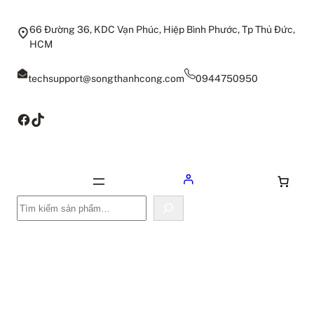
66 Đường 36, KDC Vạn Phúc, Hiệp Bình Phước, Tp Thủ Đức,
HCM
techsupport@songthanhcong.com
0944750950
Facebook
TikTok
Tìm
kiếm