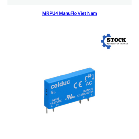
Đọc tiếp
MRPU4 ManuFlo Viet Nam