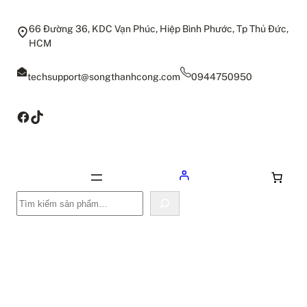
66 Đường 36, KDC Vạn Phúc, Hiệp Bình Phước, Tp Thủ Đức,
HCM
techsupport@songthanhcong.com
0944750950
Facebook
TikTok
Tìm
kiếm