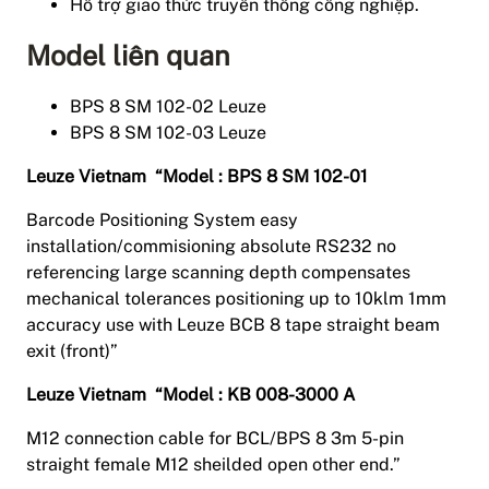
Hỗ trợ giao thức truyền thông công nghiệp.
Model liên quan
BPS 8 SM 102-02 Leuze
BPS 8 SM 102-03 Leuze
Leuze Vietnam “Model : BPS 8 SM 102-01
Barcode Positioning System easy
installation/commisioning absolute RS232 no
referencing large scanning depth compensates
mechanical tolerances positioning up to 10klm 1mm
accuracy use with Leuze BCB 8 tape straight beam
exit (front)”
Leuze Vietnam “Model : KB 008-3000 A
M12 connection cable for BCL/BPS 8 3m 5-pin
straight female M12 sheilded open other end.”