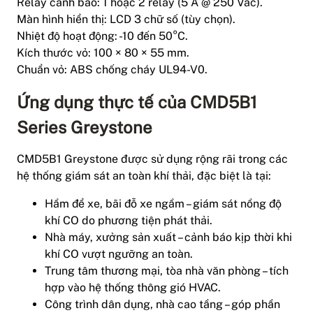
Relay cảnh báo: 1 hoặc 2 relay (5 A @ 250 Vac).
Màn hình hiển thị: LCD 3 chữ số (tùy chọn).
Nhiệt độ hoạt động: -10 đến 50°C.
Kích thước vỏ: 100 × 80 × 55 mm.
Chuẩn vỏ: ABS chống cháy UL94-V0.
Ứng dụng thực tế của CMD5B1
Series Greystone
CMD5B1 Greystone được sử dụng rộng rãi trong các
hệ thống giám sát an toàn khí thải, đặc biệt là tại:
Hầm để xe, bãi đỗ xe ngầm – giám sát nồng độ
khí CO do phương tiện phát thải.
Nhà máy, xưởng sản xuất – cảnh báo kịp thời khi
khí CO vượt ngưỡng an toàn.
Trung tâm thương mại, tòa nhà văn phòng – tích
hợp vào hệ thống thông gió HVAC.
Công trình dân dụng, nhà cao tầng – góp phần