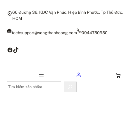
66 Đường 36, KDC Vạn Phúc, Hiệp Bình Phước, Tp Thủ Đức,
HCM
techsupport@songthanhcong.com
0944750950
Facebook
TikTok
Tìm
kiếm