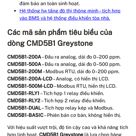
đảm bảo an toàn sinh hoạt.
Hệ thống hạ tầng đô thị thông minh – tích hợp
vào BMS và hệ thống điều khiển tòa nhà.
Các mã sản phẩm tiêu biểu của
dòng CMD5B1 Greystone
CMD5B1-200A
– Đầu ra analog, dải đo 0–200 ppm.
CMD5B1-500A
– Đầu ra analog, dải đo 0–500 ppm.
CMD5B1-200M
– Modbus RTU, dải đo 0–200 ppm.
CMD5B1-200A-LCD
– Analog, có hiển thị LCD.
CMD5B1-500M-LCD
– Modbus RTU, hiển thị LCD.
CMD5B1-RLY1
– Tích hợp 1 relay điều khiển.
CMD5B1-RLY2
– Tích hợp 2 relay điều khiển.
CMD5B1-DUAL
– Tích hợp relay kép và Modbus.
CMD5B1-BASIC
– Phiên bản cơ bản, không hiển thị.
Với hiệu suất vượt trội, độ tin cậy cao và khả năng tích
hợp linh hoạt,
CMD5B1 Greystone
là lựa chọn hàng