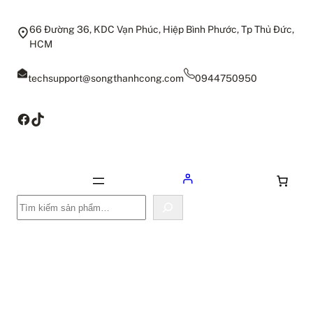
66 Đường 36, KDC Vạn Phúc, Hiệp Bình Phước, Tp Thủ Đức,
HCM
techsupport@songthanhcong.com
0944750950
Facebook
TikTok
Tìm
kiếm