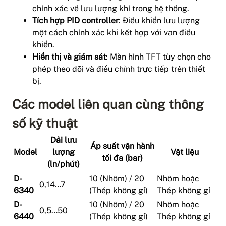
chính xác về lưu lượng khí trong hệ thống.
Tích hợp PID controller
: Điều khiển lưu lượng
một cách chính xác khi kết hợp với van điều
khiển.
Hiển thị và giám sát
: Màn hình TFT tùy chọn cho
phép theo dõi và điều chỉnh trực tiếp trên thiết
bị.
Các model liên quan cùng thông
số kỹ thuật
Dải lưu
Áp suất vận hành
Model
lượng
Vật liệu
tối đa (bar)
(ln/phút)
D-
10 (Nhôm) / 20
Nhôm hoặc
0,14…7
6340
(Thép không gỉ)
Thép không gỉ
D-
10 (Nhôm) / 20
Nhôm hoặc
0,5…50
6440
(Thép không gỉ)
Thép không gỉ