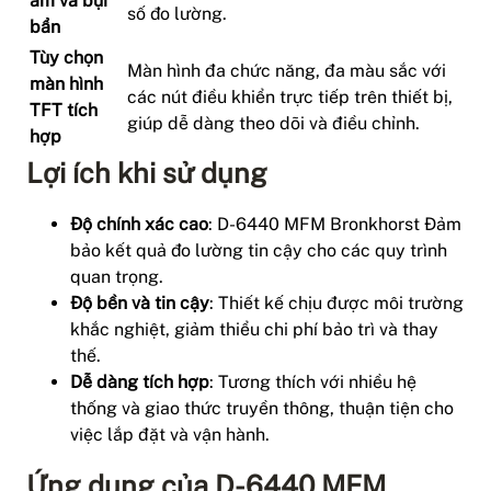
ẩm và bụi
số đo lường.
bẩn
Tùy chọn
Màn hình đa chức năng, đa màu sắc với
màn hình
các nút điều khiển trực tiếp trên thiết bị,
TFT tích
giúp dễ dàng theo dõi và điều chỉnh.
hợp
Lợi ích khi sử dụng
Độ chính xác cao
: D-6440 MFM Bronkhorst Đảm
bảo kết quả đo lường tin cậy cho các quy trình
quan trọng.
Độ bền và tin cậy
: Thiết kế chịu được môi trường
khắc nghiệt, giảm thiểu chi phí bảo trì và thay
thế.
Dễ dàng tích hợp
: Tương thích với nhiều hệ
thống và giao thức truyền thông, thuận tiện cho
việc lắp đặt và vận hành.
Ứng dụng của D-6440 MFM