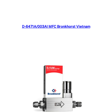
Đọc tiếp
D-6471A/003AI MFC Bronkhorst Vietnam