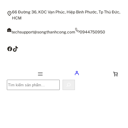
66 Đường 36, KDC Vạn Phúc, Hiệp Bình Phước, Tp Thủ Đức,
HCM
techsupport@songthanhcong.com
0944750950
Facebook
TikTok
Tìm
kiếm