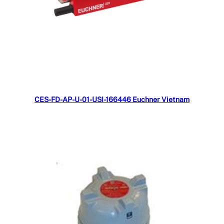
Đọc tiếp
CES-FD-AP-U-01-USI-166446 Euchner Vietnam