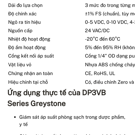
Dải đo lựa chọn
3 mức đo trong từng 
Độ chính xác
±1% FS (chuẩn), tùy m
Ngõ ra tín hiệu
0-5 VDC, 0-10 VDC, 4-
Nguồn cấp
24 VAC/DC
Nhiệt độ hoạt động
-20°C đến 60°C
Độ ẩm hoạt động
5% đến 95% RH (khôn
Cổng kết nối áp suất
Cổng 1/4” OD dạng pu
Vật liệu vỏ
Nhựa ABS chống cháy
Chứng nhận an toàn
CE, RoHS, UL
Hiệu chỉnh tại chỗ
Có, điều chỉnh Zero v
Ứng dụng thực tế của DP3VB
Series Greystone
Giám sát áp suất phòng sạch trong dược phẩm,
y tế