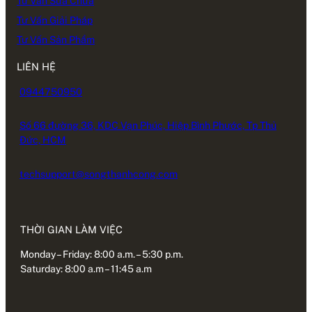
Tư Vấn Sửa Chữa
Tư Vấn Giải Pháp
Tư Vấn Sản Phẩm
LIÊN HỆ
0944750950
Số 66 đường 36, KDC Vạn Phúc, Hiệp Bình Phước, Tp Thủ
Đức, HCM
techsupport@songthanhcong.com
THỜI GIAN LÀM VIỆC
Monday – Friday: 8:00 a.m. – 5:30 p.m.
Saturday: 8:00 a.m – 11:45 a.m