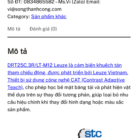
Số ĐT: 0834865582 – Ms.Vi (Zalo) Email:
vi@songthanhcong.com
Category:
Sản phẩm khác
Mô tả
Đánh giá (0)
Mô tả
DRT25C.3R/LT‑M12 Leuze là cảm biến khuếch tán
tham chiếu động, được phát triển bởi Leuze Vietnam.
Thiết bị sử dụng công nghệ CAT (Contrast Adaptive
Teach)
, cho phép học bề mặt băng tải và phát hiện vật
thể dựa trên sự thay đổi tương phản, giúp loại bỏ nhu
cầu hiệu chỉnh khi thay đổi hình dạng hoặc màu sắc
sản phẩm.