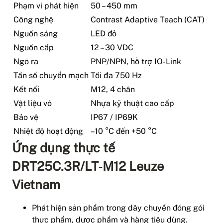
Phạm vi phát hiện
50 – 450 mm
Công nghệ
Contrast Adaptive Teach (CAT)
Nguồn sáng
LED đỏ
Nguồn cấp
12 – 30 VDC
Ngõ ra
PNP/NPN, hỗ trợ IO-Link
Tần số chuyển mạch
Tối đa 750 Hz
Kết nối
M12, 4 chân
Vật liệu vỏ
Nhựa kỹ thuật cao cấp
Bảo vệ
IP67 / IP69K
Nhiệt độ hoạt động
–10 °C đến +50 °C
Ứng dụng thực tế
DRT25C.3R/LT‑M12 Leuze
Vietnam
Phát hiện sản phẩm trong dây chuyền đóng gói
thực phẩm, dược phẩm và hàng tiêu dùng.