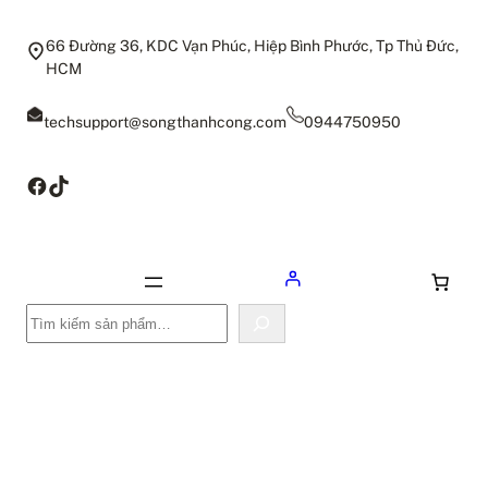
66 Đường 36, KDC Vạn Phúc, Hiệp Bình Phước, Tp Thủ Đức,
HCM
techsupport@songthanhcong.com
0944750950
Facebook
TikTok
Tìm
kiếm