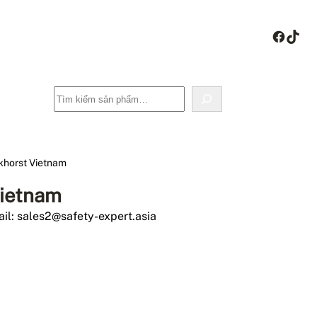
Face
Tik
Tìm
kiếm
khorst Vietnam
Vietnam
il: sales2@safety-expert.asia