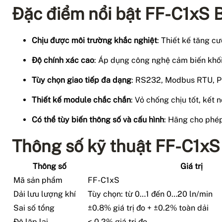
Đặc điểm nổi bật FF-C1xS 
Chịu được môi trường khắc nghiệt
: Thiết kế tăng c
Độ chính xác cao
: Áp dụng công nghệ cảm biến khối 
Tùy chọn giao tiếp đa dạng
: RS232, Modbus RTU, Pr
Thiết kế module chắc chắn
: Vỏ chống chịu tốt, kết n
Có thể tùy biến thông số và cấu hình
: Hãng cho phép
Thông số kỹ thuật FF-C1xS
Thông số
Giá trị
Mã sản phẩm
FF-C1xS
Dải lưu lượng khí
Tùy chọn: từ 0…1 đến 0…20 ln/min
Sai số tổng
±0.8% giá trị đo + ±0.2% toàn dải
Độ lặp lại
< 0.2% giá trị đo