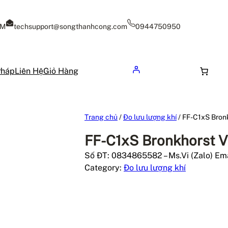
CM
techsupport@songthanhcong.com
0944750950
Pháp
Liên Hệ
Giỏ Hàng
Trang chủ
/
Đo lưu lượng khí
/ FF-C1xS Bron
FF-C1xS Bronkhorst 
Số ĐT: 0834865582 – Ms.Vi (Zalo) Ema
Category:
Đo lưu lượng khí