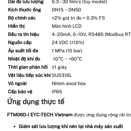
Dải đo lưu lượng
0.3 – 30 Nm/s (tùy model)
Kích thước ống
DN15 ~ DN50
Độ chính xác
±2% giá trị đo + 0.3% FS
Hiển thị
Màn hình LCD
Đầu ra tín hiệu
4–20mA, 0–10V, RS485 (Modbus RT
Nguồn cấp
24 VDC (±10%)
Áp suất tối đa
1 MPa (10 bar)
Nhiệt độ khí đo
-10°C ~ +60°C
Thời gian phản hồi
≤1 giây
Vật liệu tiếp xúc khí
SUS316L
Vỏ ngoài
Nhôm anod hóa
Cấp bảo vệ
IP65
Ứng dụng thực tế
FTM06D-I EYC-TECH Vietnam
được ứng dụng rộng rãi tr
Giám sát lưu lượng khí nén tại nhà máy sản xuất