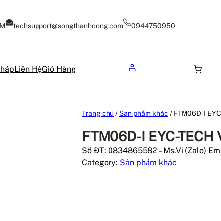
CM
techsupport@songthanhcong.com
0944750950
Pháp
Liên Hệ
Giỏ Hàng
Trang chủ
/
Sản phẩm khác
/ FTM06D-I EYC
FTM06D-I EYC-TECH 
Số ĐT: 0834865582 – Ms.Vi (Zalo) Em
Category:
Sản phẩm khác