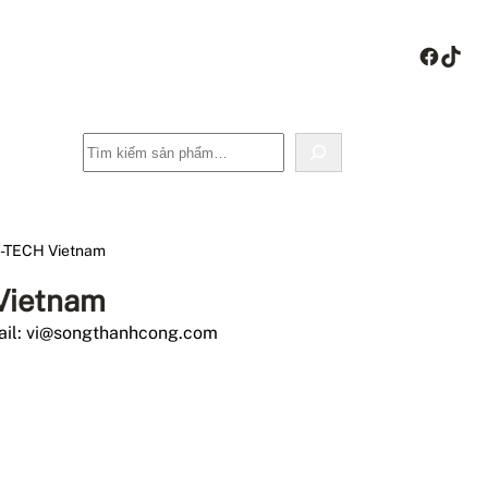
Face
Tik
Tìm
kiếm
-TECH Vietnam
Vietnam
ail: vi@songthanhcong.com