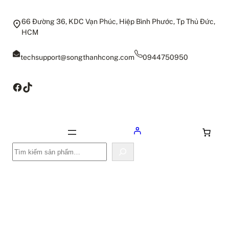
66 Đường 36, KDC Vạn Phúc, Hiệp Bình Phước, Tp Thủ Đức,
HCM
techsupport@songthanhcong.com
0944750950
Facebook
TikTok
Tìm
kiếm