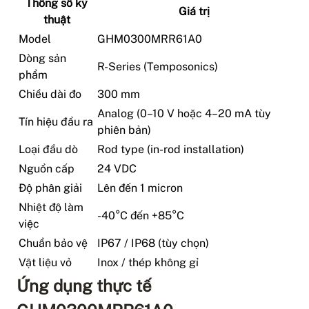
Thông số kỹ
Giá trị
thuật
Model
GHM0300MRR61A0
Dòng sản
R-Series (Temposonics)
phẩm
Chiều dài đo
300 mm
Analog (0–10 V hoặc 4–20 mA tùy
Tín hiệu đầu ra
phiên bản)
Loại đầu dò
Rod type (in-rod installation)
Nguồn cấp
24 VDC
Độ phân giải
Lên đến 1 micron
Nhiệt độ làm
-40°C đến +85°C
việc
Chuẩn bảo vệ
IP67 / IP68 (tùy chọn)
Vật liệu vỏ
Inox / thép không gỉ
Ứng dụng thực tế