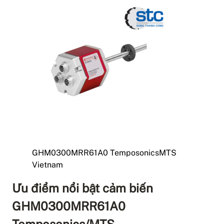
GHM0300MRR61A0 TemposonicsMTS
Vietnam
Ưu điểm nổi bật cảm biến
GHM0300MRR61A0
Temposonics/MTS