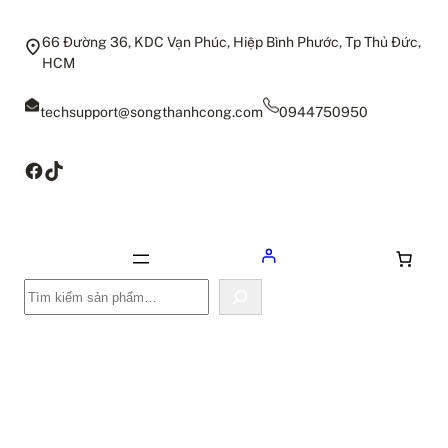
66 Đường 36, KDC Vạn Phúc, Hiệp Bình Phước, Tp Thủ Đức,
HCM
techsupport@songthanhcong.com
0944750950
Facebook
TikTok
Tìm
kiếm