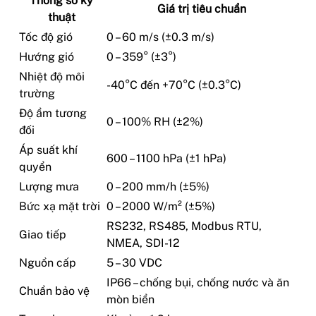
Thông số kỹ
Giá trị tiêu chuẩn
thuật
Tốc độ gió
0 – 60 m/s (±0.3 m/s)
Hướng gió
0 – 359° (±3°)
Nhiệt độ môi
-40°C đến +70°C (±0.3°C)
trường
Độ ẩm tương
0 – 100% RH (±2%)
đối
Áp suất khí
600 – 1100 hPa (±1 hPa)
quyển
Lượng mưa
0 – 200 mm/h (±5%)
Bức xạ mặt trời
0 – 2000 W/m² (±5%)
RS232, RS485, Modbus RTU,
Giao tiếp
NMEA, SDI-12
Nguồn cấp
5 – 30 VDC
IP66 – chống bụi, chống nước và ăn
Chuẩn bảo vệ
mòn biển