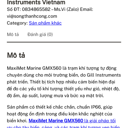
Instruments Vietnam
Số ĐT: 0834865582 – Ms.Vi (Zalo) Email:
vi@songthanhcong.com
Category:
Sản phẩm khác
Mô tả
Đánh giá (0)
Mô tả
MaxiMet Marine GMX560 là trạm khí tượng tự động
chuyên dùng cho môi trường biển, do Gill Instruments
phát triển. Thiết bị tích hợp nhiều cảm biến hiện đại
để đo các yếu tố khí tượng thiết yếu như gió, nhiệt độ,
độ ẩm, áp suất, lượng mưa và bức xạ mặt trời.
Sản phẩm có thiết kế chắc chắn, chuẩn IP66, giúp
hoạt động ổn định trong điều kiện khắc nghiệt của
biển khơi.
MaxiMet Marine GMX560
là giải pháp tối
ưu cho tàu biển, cảng, và các trạm khí tượng ven biển.