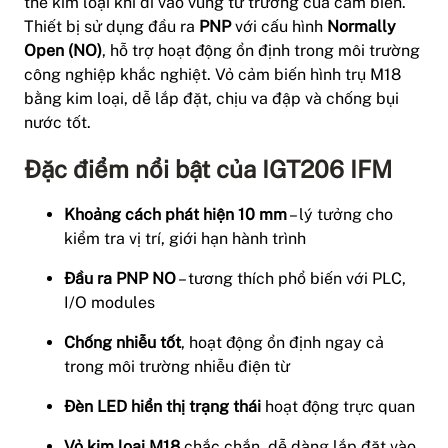
thể kim loại khi đi vào vùng từ trường của cảm biến.
Thiết bị sử dụng đầu ra
PNP
với cấu hình
Normally
Open (NO)
, hỗ trợ hoạt động ổn định trong môi trường
công nghiệp khắc nghiệt. Vỏ cảm biến hình trụ M18
bằng kim loại, dễ lắp đặt, chịu va đập và chống bụi
nước tốt.
Đặc điểm nổi bật của IGT206 IFM
Khoảng cách phát hiện 10 mm
– lý tưởng cho
kiểm tra vị trí, giới hạn hành trình
Đầu ra PNP NO
– tương thích phổ biến với PLC,
I/O modules
Chống nhiễu tốt
, hoạt động ổn định ngay cả
trong môi trường nhiễu điện từ
Đèn LED hiển thị trạng thái
hoạt động trực quan
Vỏ kim loại M18
chắc chắn, dễ dàng lắp đặt vào