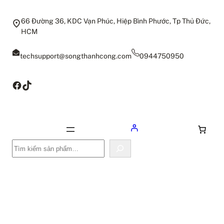
66 Đường 36, KDC Vạn Phúc, Hiệp Bình Phước, Tp Thủ Đức,
HCM
techsupport@songthanhcong.com
0944750950
Facebook
TikTok
Tìm
kiếm