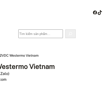
Face
Tik
Tìm
kiếm
12VDC Westermo Vietnam
Westermo Vietnam
(Zalo)
.com