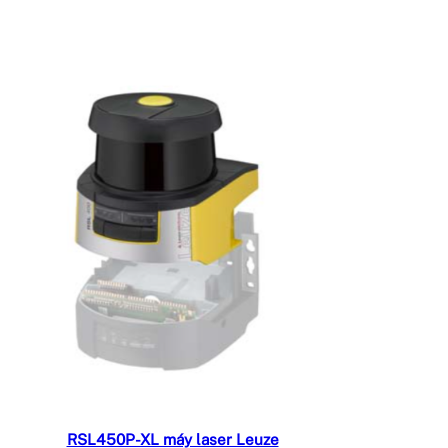
Đọc tiếp
RSL450P-XL máy laser Leuze