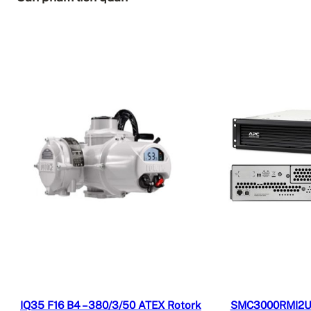
Đọc tiếp
Đ
IQ35 F16 B4 – 380/3/50 ATEX Rotork
SMC3000RMI2U 