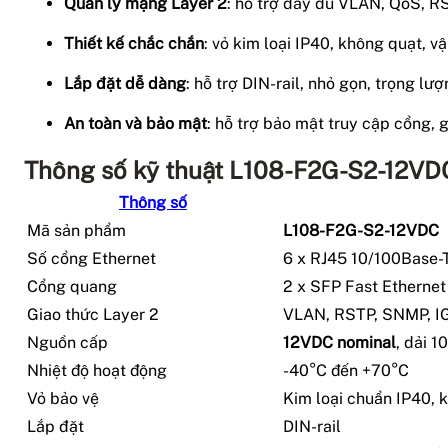
Quản lý mạng Layer 2
: hỗ trợ đầy đủ VLAN, QoS, 
Thiết kế chắc chắn
: vỏ kim loại IP40, không quạt, 
Lắp đặt dễ dàng
: hỗ trợ DIN-rail, nhỏ gọn, trọng lư
An toàn và bảo mật
: hỗ trợ bảo mật truy cập cổng,
Thông số kỹ thuật L108-F2G-S2-12V
Thông số
Mã sản phẩm
L108-F2G-S2-12VDC
Số cổng Ethernet
6 x RJ45 10/100Base-
Cổng quang
2 x SFP Fast Ethernet
Giao thức Layer 2
VLAN, RSTP, SNMP, I
Nguồn cấp
12VDC nominal
, dải 
Nhiệt độ hoạt động
-40°C đến +70°C
Vỏ bảo vệ
Kim loại chuẩn IP40, 
Lắp đặt
DIN-rail