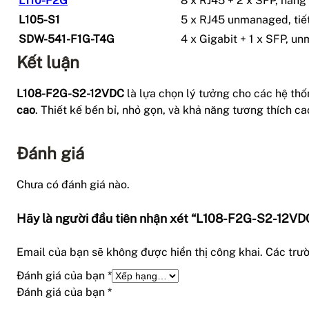
L110-F2G
8 x RJ45 + 2 x SFP, nâng
L105-S1
5 x RJ45 unmanaged, tiết
SDW-541-F1G-T4G
4 x Gigabit + 1 x SFP, 
Kết luận
L108-F2G-S2-12VDC
là lựa chọn lý tưởng cho các hệ t
cao
. Thiết kế bền bỉ, nhỏ gọn, và khả năng tương thích ca
Đánh giá
Chưa có đánh giá nào.
Hãy là người đầu tiên nhận xét “L108-F2G-S2-12V
Email của bạn sẽ không được hiển thị công khai.
Các trư
Đánh giá của bạn
*
Đánh giá của bạn
*