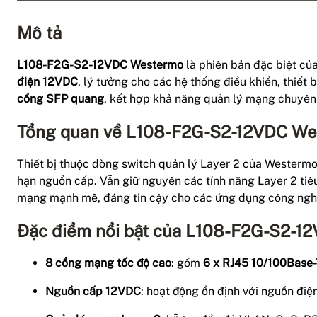
Mô tả
L108-F2G-S2-12VDC Westermo
là phiên bản đặc biệt củ
điện 12VDC
, lý tưởng cho các hệ thống điều khiển, thiết
cổng SFP quang
, kết hợp khả năng quản lý mạng chuyên s
Tổng quan về L108-F2G-S2-12VDC W
Thiết bị thuộc dòng switch quản lý Layer 2 của Westermo
hạn nguồn cấp. Vẫn giữ nguyên các tính năng Layer 2 t
mạng mạnh mẽ, đáng tin cậy cho các ứng dụng công nghi
Đặc điểm nổi bật của L108-F2G-S2-
8 cổng mạng tốc độ cao
: gồm
6 x RJ45 10/100Base
Nguồn cấp 12VDC
: hoạt động ổn định với nguồn điệ