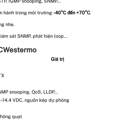
RSTP, IGMP snooping, SNMP…
vận hành trong môi trường
-40°C đến +70°C
.
ợng nhẹ.
 giám sát SNMP, phát hiện loop…
DCWestermo
Giá trị
TX
GMP snooping, QoS, LLDP…
10–14.4 VDC, nguồn kép dự phòng
không quạt