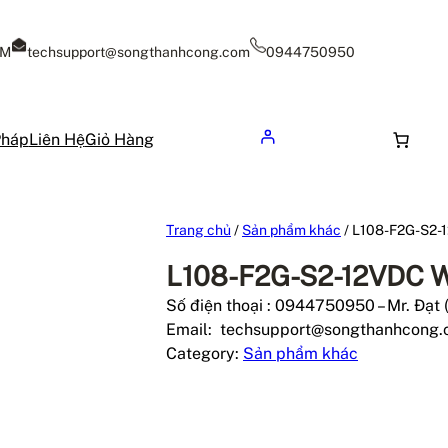
CM
techsupport@songthanhcong.com
0944750950
Pháp
Liên Hệ
Giỏ Hàng
Trang chủ
/
Sản phẩm khác
/ L108-F2G-S2-
L108-F2G-S2-12VDC 
Số điện thoại : 0944750950 – Mr. Đạt 
Email: techsupport@songthanhcong
Category:
Sản phẩm khác