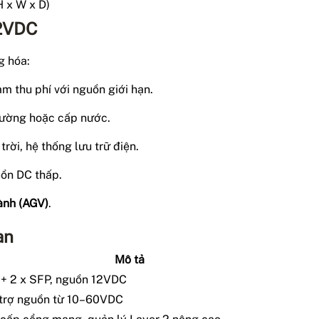
 x W x D)
12VDC
g hóa:
ạm thu phí với nguồn giới hạn.
rường hoặc cấp nước.
rời, hệ thống lưu trữ điện.
uồn DC thấp.
hành (AGV)
.
an
Mô tả
 + 2 x SFP, nguồn 12VDC
ỗ trợ nguồn từ 10–60VDC