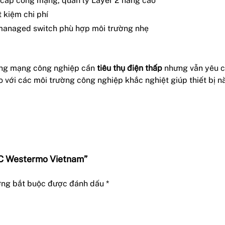
 cấp cổng mạng, quản lý Layer 2 nâng cao
 kiệm chi phí
unmanaged switch phù hợp môi trường nhẹ
hống mạng công nghiệp cần
tiêu thụ điện thấp
nhưng vẫn yêu 
o với các môi trường công nghiệp khắc nghiệt giúp thiết bị nà
DC Westermo Vietnam”
ờng bắt buộc được đánh dấu
*