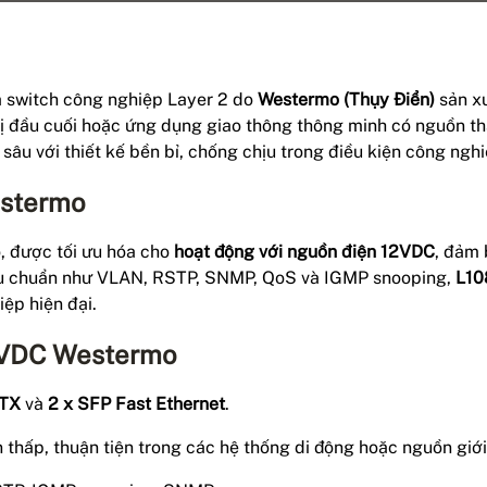
a switch công nghiệp Layer 2 do
Westermo (Thụy Điển)
sản xu
 bị đầu cuối hoặc ứng dụng giao thông thông minh có nguồn t
âu với thiết kế bền bỉ, chống chịu trong điều kiện công nghi
estermo
, được tối ưu hóa cho
hoạt động với nguồn điện 12VDC
, đảm 
iêu chuẩn như VLAN, RSTP, SNMP, QoS và IGMP snooping,
L10
ệp hiện đại.
12VDC Westermo
-TX
và
2 x SFP Fast Ethernet
.
n thấp, thuận tiện trong các hệ thống di động hoặc nguồn giới