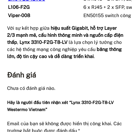
L106-F2G
6 x RJ45 + 2 x SFP, s
Viper-008
EN50155 switch công 
Với sự kết hợp giữa
hiệu suất Gigabit, hỗ trợ Layer
2/3 mạnh mẽ, cấu hình thông minh và nguồn cấp điện
thấp
,
Lynx 3310-F2G-T8-LV
là lựa chọn lý tưởng cho
các hệ thống mạng công nghiệp yêu cầu
băng thông
lớn, độ tin cậy cao và dễ dàng triển khai
.
Đánh giá
Chưa có đánh giá nào.
Hãy là người đầu tiên nhận xét “Lynx 3310-F2G-T8-LV
Westermo Vietnam”
Email của bạn sẽ không được hiển thị công khai.
Các
trường bắt buộc được đánh dấu
*