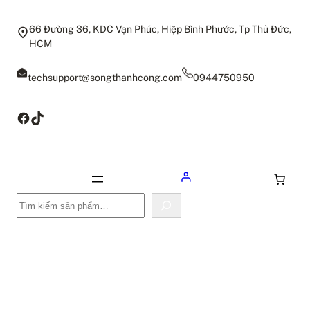
66 Đường 36, KDC Vạn Phúc, Hiệp Bình Phước, Tp Thủ Đức,
HCM
techsupport@songthanhcong.com
0944750950
Facebook
TikTok
Tìm
kiếm