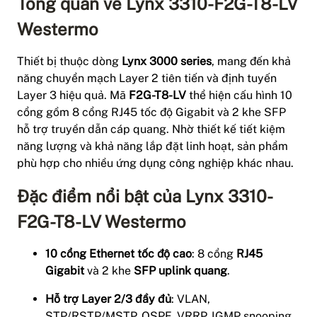
Tổng quan về Lynx 3310-F2G-T8-LV
Westermo
Thiết bị thuộc dòng
Lynx 3000 series
, mang đến khả
năng chuyển mạch Layer 2 tiên tiến và định tuyến
Layer 3 hiệu quả. Mã
F2G-T8-LV
thể hiện cấu hình 10
cổng gồm 8 cổng RJ45 tốc độ Gigabit và 2 khe SFP
hỗ trợ truyền dẫn cáp quang. Nhờ thiết kế tiết kiệm
năng lượng và khả năng lắp đặt linh hoạt, sản phẩm
phù hợp cho nhiều ứng dụng công nghiệp khác nhau.
Đặc điểm nổi bật của Lynx 3310-
F2G-T8-LV Westermo
10 cổng Ethernet tốc độ cao
: 8 cổng
RJ45
Gigabit
và 2 khe
SFP uplink quang
.
Hỗ trợ Layer 2/3 đầy đủ
: VLAN,
STP/RSTP/MSTP, OSPF, VRRP, IGMP snooping,