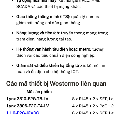
Tự động hóa nhà máy
: kết nối giữa PLC, HMI,
SCADA và các thiết bị mạng khác.
Giao thông thông minh (ITS)
: quản lý camera
giám sát, bảng chỉ dẫn giao thông.
Năng lượng và tiện ích
: truyền thông mạng trong
trạm điện, năng lượng tái tạo.
Hệ thống vận hành tàu điện hoặc metro
: tương
thích với các tiêu chuẩn điện công nghiệp.
Giám sát và điều khiển hạ tầng từ xa
: kết nối an
toàn và ổn định cho hệ thống IOT.
Các mã thiết bị Westermo liên quan
Mã sản phẩm
Lynx 3310-F2G-T8-LV
8 x RJ45 + 2 x SFP, L
Lynx 3306-F2G-T4-LV
4 x RJ45 + 2 x PoE + 2
L110-F2G-12VDC
8 x RJ45 + 2 x SFP, L