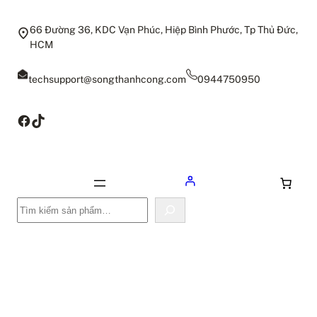
66 Đường 36, KDC Vạn Phúc, Hiệp Bình Phước, Tp Thủ Đức,
HCM
techsupport@songthanhcong.com
0944750950
Facebook
TikTok
Tìm
kiếm