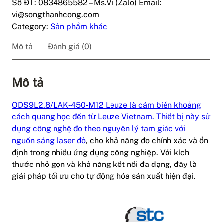
Số ĐT: 0834865582 – Ms.Vi (Zalo) Email:
vi@songthanhcong.com
Category:
Sản phẩm khác
Mô tả
Đánh giá (0)
Mô tả
ODS9L2.8/LAK‑450‑M12 Leuze là cảm biến khoảng
cách quang học đến từ Leuze Vietnam. Thiết bị này sử
dụng công nghệ đo theo nguyên lý tam giác với
nguồn sáng laser đỏ
, cho khả năng đo chính xác và ổn
định trong nhiều ứng dụng công nghiệp. Với kích
thước nhỏ gọn và khả năng kết nối đa dạng, đây là
giải pháp tối ưu cho tự động hóa sản xuất hiện đại.