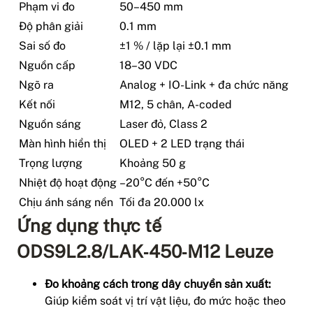
Phạm vi đo
50–450 mm
Độ phân giải
0.1 mm
Sai số đo
±1 % / lặp lại ±0.1 mm
Nguồn cấp
18–30 VDC
Ngõ ra
Analog + IO-Link + đa chức năng
Kết nối
M12, 5 chân, A-coded
Nguồn sáng
Laser đỏ, Class 2
Màn hình hiển thị
OLED + 2 LED trạng thái
Trọng lượng
Khoảng 50 g
Nhiệt độ hoạt động
–20°C đến +50°C
Chịu ánh sáng nền
Tối đa 20.000 lx
Ứng dụng thực tế
ODS9L2.8/LAK‑450‑M12 Leuze
Đo khoảng cách trong dây chuyền sản xuất:
Giúp kiểm soát vị trí vật liệu, đo mức hoặc theo