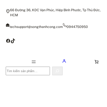
66 Đường 36, KDC Vạn Phúc, Hiệp Bình Phước, Tp Thủ Đức,
HCM
techsupport@songthanhcong.com
0944750950
Facebook
TikTok
Tìm
kiếm