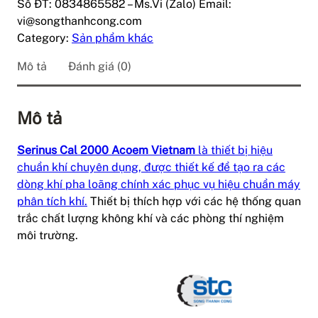
Số ĐT: 0834865582 – Ms.Vi (Zalo) Email:
vi@songthanhcong.com
Category:
Sản phẩm khác
Mô tả
Đánh giá (0)
Mô tả
Serinus Cal 2000 Acoem Vietnam
là thiết bị hiệu
chuẩn khí chuyên dụng, được thiết kế để tạo ra các
dòng khí pha loãng chính xác phục vụ hiệu chuẩn máy
phân tích khí.
Thiết bị thích hợp với các hệ thống quan
trắc chất lượng không khí và các phòng thí nghiệm
môi trường.