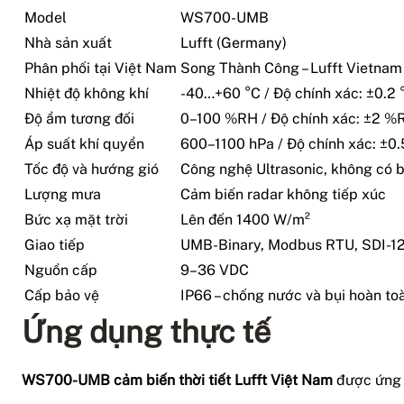
Model
WS700-UMB
Nhà sản xuất
Lufft (Germany)
Phân phối tại Việt Nam
Song Thành Công – Lufft Vietnam
Nhiệt độ không khí
-40…+60 °C / Độ chính xác: ±0.2 
Độ ẩm tương đối
0–100 %RH / Độ chính xác: ±2 %
Áp suất khí quyển
600–1100 hPa / Độ chính xác: ±0.
Tốc độ và hướng gió
Công nghệ Ultrasonic, không có 
Lượng mưa
Cảm biến radar không tiếp xúc
Bức xạ mặt trời
Lên đến 1400 W/m²
Giao tiếp
UMB-Binary, Modbus RTU, SDI-1
Nguồn cấp
9–36 VDC
Cấp bảo vệ
IP66 – chống nước và bụi hoàn to
Ứng dụng thực tế
WS700-UMB cảm biến thời tiết Lufft Việt Nam
được ứng d