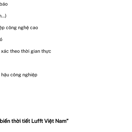
 báo
n…)
ệp công nghệ cao
ió
h xác theo thời gian thực
 hậu công nghiệp
ến thời tiết Lufft Việt Nam”