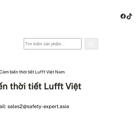
Face
Tik
Tìm
kiếm
m biến thời tiết Lufft Việt Nam
thời tiết Lufft Việt
il: sales2@safety-expert.asia