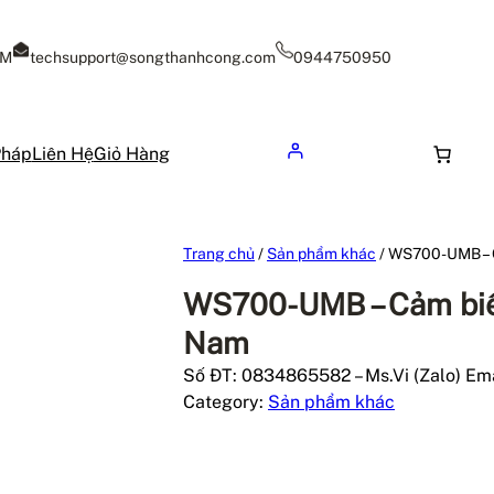
CM
techsupport@songthanhcong.com
0944750950
Pháp
Liên Hệ
Giỏ Hàng
Trang chủ
/
Sản phẩm khác
/ WS700-UMB – Cả
WS700-UMB – Cảm biến 
Nam
Số ĐT: 0834865582 – Ms.Vi (Zalo) Ema
Category:
Sản phẩm khác