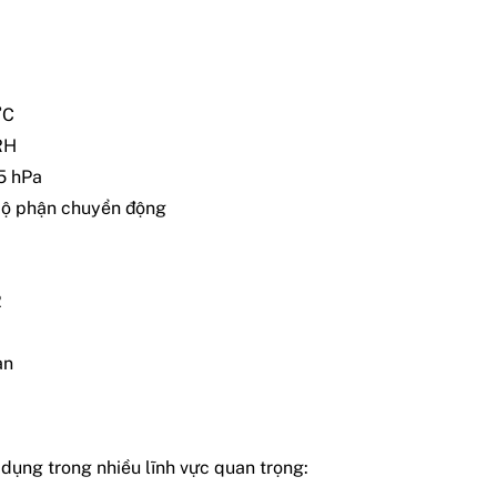
°C
RH
5 hPa
bộ phận chuyển động
2
àn
ụng trong nhiều lĩnh vực quan trọng: