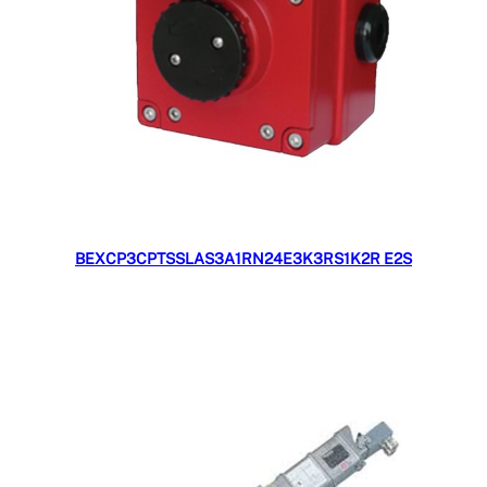
Đọc tiếp
BEXCP3CPTSSLAS3A1RN24E3K3RS1K2R E2S