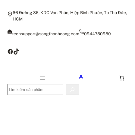
66 Đường 36, KDC Vạn Phúc, Hiệp Bình Phước, Tp Thủ Đức,
HCM
techsupport@songthanhcong.com
0944750950
Facebook
TikTok
Tìm
kiếm