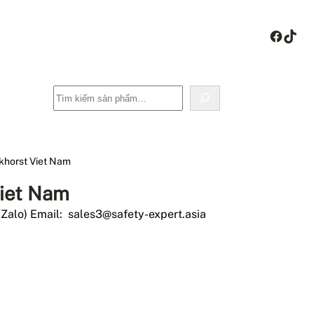
Face
Tik
Tìm
kiếm
khorst Viet Nam
Viet Nam
(Zalo) Email: sales3@safety-expert.asia