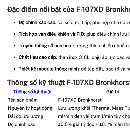
Đặc điểm nổi bật của F-107XD Bronkh
Độ chính xác cao
: sai số cực thấp, phù hợp cho cá
Tích hợp van điều khiển và PID
: giúp điều chỉnh lưu
Truyền thông số linh hoạt
: tương thích nhiều chuẩn
Chất liệu cao cấp
: thân inox 316L, chịu áp lực cao v
Thiết kế module thông minh
: dễ lắp đặt, bảo trì và
Thông số kỹ thuật F-107XD Bronkhors
Thông số kỹ thuật
Giá trị
Tên sản phẩm
F-107XD Bronkhorst
Nguyên lý hoạt động
Lưu lượng khối (Thermal Mass Fl
Dải đo lưu lượng
ml/min đến vài trăm l/min tùy ch
Độ chính xác
±0.5% giá trị đọc + ±0.1% toàn th