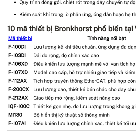
Quy trình đóng gói, chiết rót trong dây chuyền tự đ
Kiểm soát khí trong lò phản ứng, ống dẫn hoặc hệ 
10 mã thiết bị Bronkhorst phổ biến tại
Mã thiết bị
Tính năng nổi bật
F-100DI
Lưu lượng kế khí tiêu chuẩn, ứng dụng đa dạ
F-103DI
Dải đo rộng, độ chính xác cao
F-106XD
Điều khiển lưu lượng mạnh mẽ với van tích h
F-107XD
Model cao cấp, hỗ trợ nhiều giao tiếp và kiểm
F-112AX
Tích hợp truyền thông EtherCAT, phù hợp côn
F-200CX
Lưu lượng cao, thiết kế bền chắc cho dây ch
F-212AX
Giao tiếp mở rộng, kiểm soát nâng cao
IQF-100C
Thiết kế gọn nhẹ, đo lưu lượng trong không g
MI130
Bộ hiển thị kỹ thuật số thông minh
F-107AI
Điều khiển lưu lượng chính xác, thiết kế tối ư