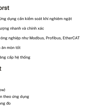
orst
c ứng dụng cần kiểm soát khí nghiêm ngặt
 lượng nhanh và chính xác
 công nghiệp như Modbus, Profibus, EtherCAT
à ăn mòn tốt
 nâng cấp hệ thống
t
ow)
ọn theo ứng dụng
ang đo