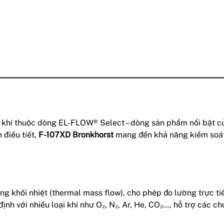
ng khí thuộc dòng EL-FLOW® Select – dòng sản phẩm nổi bật củ
 điều tiết,
F-107XD Bronkhorst
mang đến khả năng kiểm soát l
ng khối nhiệt (thermal mass flow), cho phép đo lường trực t
định với nhiều loại khí như O₂, N₂, Ar, He, CO₂…, hỗ trợ các 