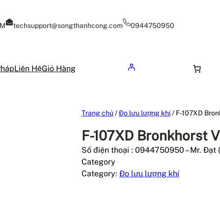
CM
techsupport@songthanhcong.com
0944750950
Pháp
Liên Hệ
Giỏ Hàng
Trang chủ
/
Đo lưu lượng khí
/ F-107XD Bron
F-107XD Bronkhorst 
Số điện thoại : 0944750950 – Mr. Đạt 
Category
Category:
Đo lưu lượng khí