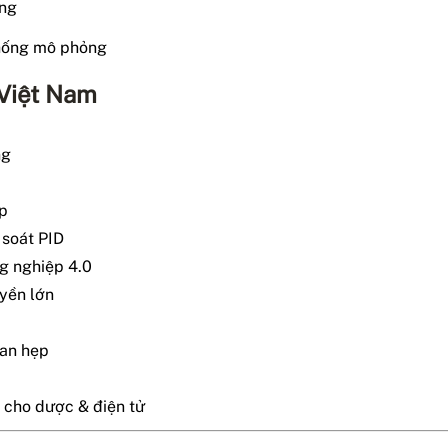
ộng
thống mô phỏng
 Việt Nam
ng
ợp
 soát PID
g nghiệp 4.0
uyền lớn
ian hẹp
u cho dược & điện tử