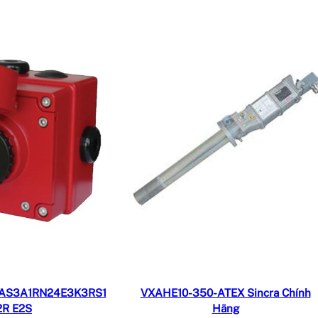
ọc tiếp
Đọc tiếp
AS3A1RN24E3K3RS1
VXAHE10-350-ATEX Sincra Chính
2R E2S
Hãng