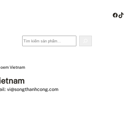
Face
Tik
Tìm
kiếm
Acoem Vietnam
ietnam
ail: vi@songthanhcong.com