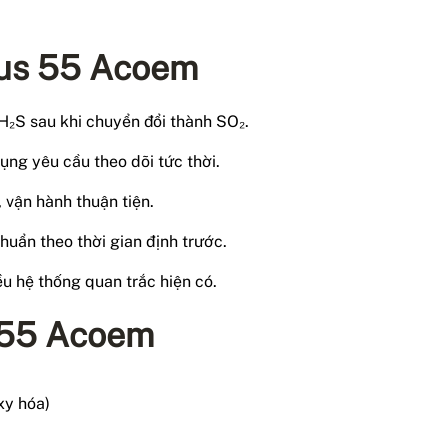
nus 55 Acoem
 H₂S sau khi chuyển đổi thành SO₂.
ụng yêu cầu theo dõi tức thời.
 vận hành thuận tiện.
 chuẩn theo thời gian định trước.
ều hệ thống quan trắc hiện có.
s 55 Acoem
xy hóa)