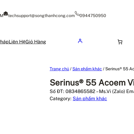
CM
techsupport@songthanhcong.com
0944750950
Pháp
Liên Hệ
Giỏ Hàng
Trang chủ
/
Sản phẩm khác
/ Serinus® 55 
Serinus® 55 Acoem V
Số ĐT: 0834865582 – Ms.Vi (Zalo) Em
Category:
Sản phẩm khác