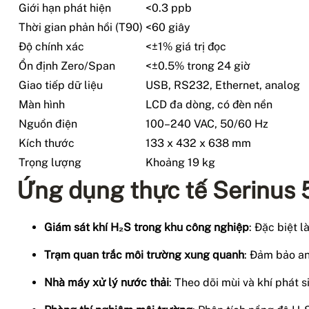
Giới hạn phát hiện
<0.3 ppb
Thời gian phản hồi (T90)
<60 giây
Độ chính xác
<±1% giá trị đọc
Ổn định Zero/Span
<±0.5% trong 24 giờ
Giao tiếp dữ liệu
USB, RS232, Ethernet, analog
Màn hình
LCD đa dòng, có đèn nền
Nguồn điện
100–240 VAC, 50/60 Hz
Kích thước
133 x 432 x 638 mm
Trọng lượng
Khoảng 19 kg
Ứng dụng thực tế Serinus
Giám sát khí H₂S trong khu công nghiệp
: Đặc biệt l
Trạm quan trắc môi trường xung quanh
: Đảm bảo an
Nhà máy xử lý nước thải
: Theo dõi mùi và khí phát s