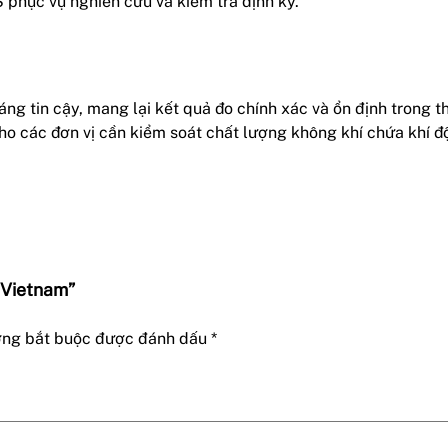
S phục vụ nghiên cứu và kiểm tra định kỳ.
đáng tin cậy, mang lại kết quả đo chính xác và ổn định trong t
 cho các đơn vị cần kiểm soát chất lượng không khí chứa khí đ
 Vietnam”
ờng bắt buộc được đánh dấu
*