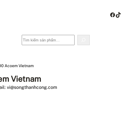
Face
Tik
Tìm
kiếm
000 Acoem Vietnam
oem Vietnam
ail: vi@songthanhcong.com