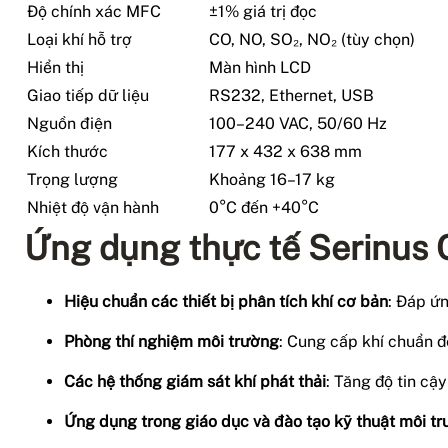
Độ chính xác MFC
±1% giá trị đọc
Loại khí hỗ trợ
CO, NO, SO₂, NO₂ (tùy chọn)
Hiển thị
Màn hình LCD
Giao tiếp dữ liệu
RS232, Ethernet, USB
Nguồn điện
100–240 VAC, 50/60 Hz
Kích thước
177 x 432 x 638 mm
Trọng lượng
Khoảng 16–17 kg
Nhiệt độ vận hành
0°C đến +40°C
Ứng dụng thực tế Serinus
Hiệu chuẩn các thiết bị phân tích khí cơ bản
: Đáp ứ
Phòng thí nghiệm môi trường
: Cung cấp khí chuẩn để
Các hệ thống giám sát khí phát thải
: Tăng độ tin cậ
Ứng dụng trong giáo dục và đào tạo kỹ thuật môi t