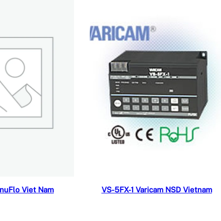
ọc tiếp
Đọc tiếp
uFlo Viet Nam
VS-5FX-1 Varicam NSD Vietnam