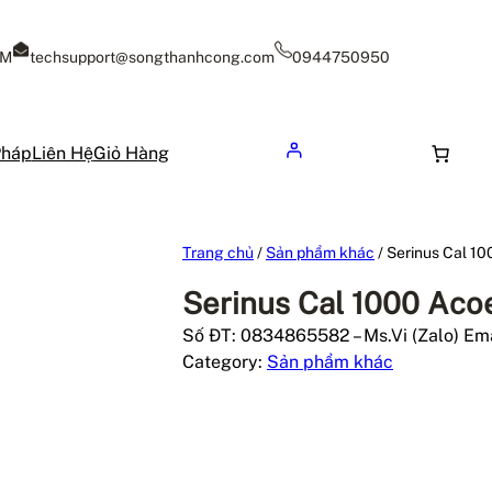
CM
techsupport@songthanhcong.com
0944750950
Pháp
Liên Hệ
Giỏ Hàng
Trang chủ
/
Sản phẩm khác
/ Serinus Cal 1
Serinus Cal 1000 Ac
Số ĐT: 0834865582 – Ms.Vi (Zalo) Em
Category:
Sản phẩm khác