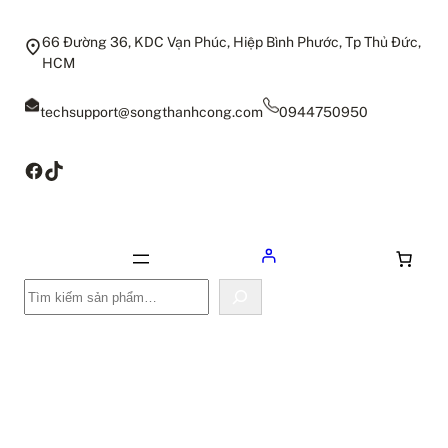
66 Đường 36, KDC Vạn Phúc, Hiệp Bình Phước, Tp Thủ Đức,
HCM
techsupport@songthanhcong.com
0944750950
Facebook
TikTok
Tìm
kiếm