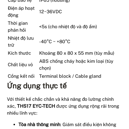
Cấp bảo vệ
IP65 (housing)
Điện áp hoạt
12~36VDC
động
Thời gian
<5s (cho nhiệt độ và độ ẩm)
phản hồi
Nhiệt độ lưu
-40°C ~ +80°C
trữ
Kích thước
Khoảng 80 x 80 x 55 mm (tùy mẫu)
ABS chống cháy hoặc kim loại (tùy
Chất liệu vỏ
chọn)
Cổng kết nối
Terminal block / Cable gland
Ứng dụng thực tế
Với thiết kế chắc chắn và khả năng đo lường chính
xác,
THS17 EYC-TECH
được ứng dụng rộng rãi trong
nhiều lĩnh vực:
Tòa nhà thông minh
: Giám sát điều kiện không