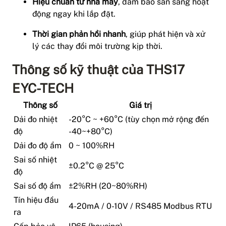
Hiệu chuẩn từ nhà máy
, đảm bảo sẵn sàng hoạt
động ngay khi lắp đặt.
Thời gian phản hồi nhanh
, giúp phát hiện và xử
lý các thay đổi môi trường kịp thời.
Thông số kỹ thuật của THS17
EYC-TECH
Thông số
Giá trị
Dải đo nhiệt
-20°C ~ +60°C (tùy chọn mở rộng đến
độ
-40~+80°C)
Dải đo độ ẩm
0 ~ 100%RH
Sai số nhiệt
±0.2°C @ 25°C
độ
Sai số độ ẩm
±2%RH (20~80%RH)
Tín hiệu đầu
4-20mA / 0-10V / RS485 Modbus RTU
ra