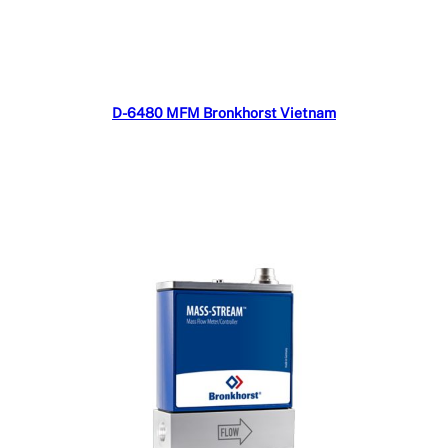
Đọc tiếp
D-6480 MFM Bronkhorst Vietnam