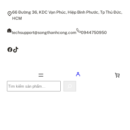
66 Đường 36, KDC Vạn Phúc, Hiệp Bình Phước, Tp Thủ Đức,
HCM
techsupport@songthanhcong.com
0944750950
Facebook
TikTok
Tìm
kiếm