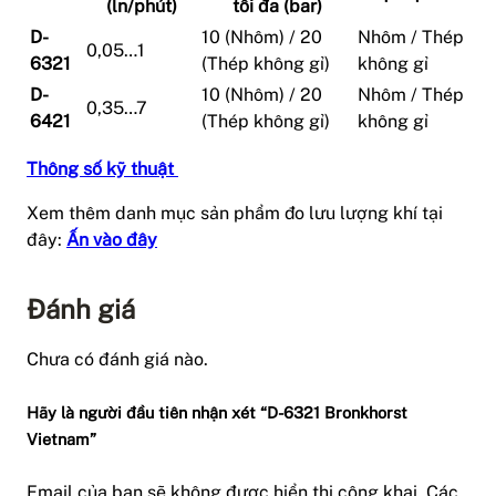
(ln/phút)
tối đa (bar)
D-
10 (Nhôm) / 20
Nhôm / Thép
0,05…1
6321
(Thép không gỉ)
không gỉ
D-
10 (Nhôm) / 20
Nhôm / Thép
0,35…7
6421
(Thép không gỉ)
không gỉ
Thông số kỹ thuật
Xem thêm danh mục sản phẩm đo lưu lượng khí tại
đây:
Ấn vào đây
Đánh giá
Chưa có đánh giá nào.
Hãy là người đầu tiên nhận xét “D-6321 Bronkhorst
Vietnam”
Email của bạn sẽ không được hiển thị công khai.
Các